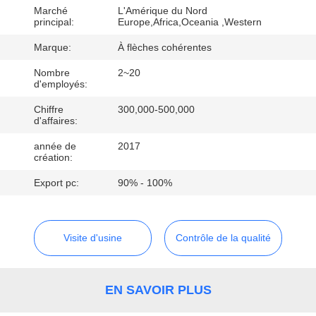
D'USINE
Marché
L'Amérique du Nord
principal:
Europe,Africa,Oceania ,Western
CONTRÔLE
Marque:
À flèches cohérentes
DE
Nombre
2~20
d'employés:
QUALITÉ
Chiffre
300,000-500,000
d'affaires:
CONTACTEZ-
année de
2017
création:
NOUS
Export pc:
90% - 100%
DEMANDEZ
UNE
Visite d'usine
Contrôle de la qualité
CITATION
EN SAVOIR PLUS
PLAN