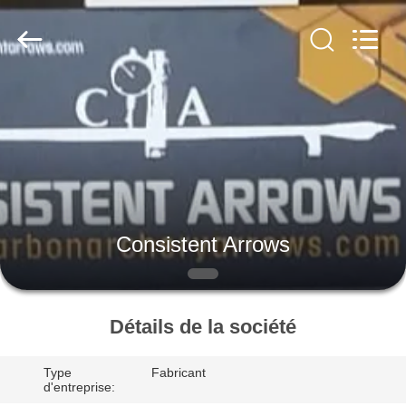
-
2026
Consistent
Arrows.
All
Rights
Reserved.
MAISON
DES
PRODUITS
AU
Consistent Arrows
SUJET
DE
NOUS
Détails de la société
Type
Fabricant
VISITE
d'entreprise: