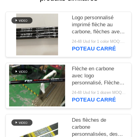
DU
SITE
Logo personnalisé
imprimé flèche au
POLITIQUE
carbone, flèches avec
logo imprimé,
DE
24-48 Usd for 1 color MOQ:12pcs
personnalisé de
POTEAU CARRÉ
CONFIDENTIALITÉ
chasse et de cible
flèches, balles
d'arbalète
Flèche en carbone
avec logo
personnalisé, Flèches
sérigraphiées, Flèches
24-48 Usd for 1 dozen MOQ:12pcs
en bois et motifs
POTEAU CARRÉ
camouflage imprimées
par transfert thermique
Des flèches de
carbone
personnalisées, des