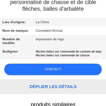
D'USINE
personnalisé de chasse et de cible
flèches, balles d'arbalète
CONTRÔLE
Lieu d'origine:
La Chine
DE
Nom de marque:
Consistent Arrows
QUALITÉ
Numéro de
impression de logo
modèle:
CONTACTEZ-
Surligner:
,
flèches faites sur commande de carbone de logo
NOUS
flèches faites sur commande de chasse
DEMANDEZ
CONTACT!
UNE
CITATION
DÉPLIER LES DÉTAILS
PLAN
produits similaires