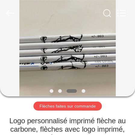
-
2026
Consistent
Arrows.
All
Rights
Reserved.
MAISON
DES
PRODUITS
AU
SUJET
DE
Flèches faites sur commande
NOUS
Logo personnalisé imprimé flèche au
VISITE
carbone, flèches avec logo imprimé,