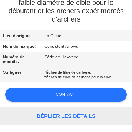
D'USINE
faible diamètre de cible pour le
débutant et les archers expérimentés
d'archers
CONTRÔLE
DE
Lieu d'origine:
La Chine
QUALITÉ
Nom de marque:
Consistent Arrows
Numéro de
Série de Hawkeye
CONTACTEZ-
modèle:
NOUS
Surligner:
,
flèches de fibre de carbone
flèches de cible de carbone pour la cible
DEMANDEZ
CONTACT!
UNE
CITATION
DÉPLIER LES DÉTAILS
PLAN