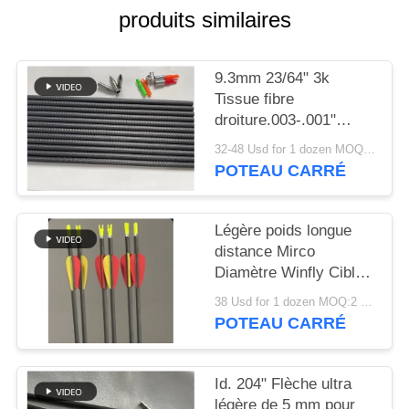
DU
produits similaires
SITE
9.3mm 23/64" 3k
POLITIQUE
Tissue fibre
droiture.003-.001"
DE
Colonne vertébrale
32-48 Usd for 1 dozen MOQ:2 douzaines
CONFIDENTIALITÉ
250/300/350/400/500/600
POTEAU CARRÉ
3D intérieur grand
diamètre cible flèches
Légère poids longue
distance Mirco
Diamètre Winfly Cible
flèche
38 Usd for 1 dozen MOQ:2 douzaines
POTEAU CARRÉ
Id. 204" Flèche ultra
légère de 5 mm pour