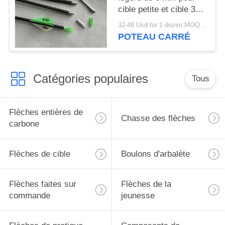
cible petite et cible 3D,
spine
32-48 Usd for 1 dozen MOQ:2 douzaines
250/300/350/400/500/600/70
POTEAU CARRÉ
Catégories populaires
Tous
Flèches entières de
Chasse des flèches
carbone
Flèches de cible
Boulons d'arbalète
Flèches faites sur
Flèches de la
commande
jeunesse