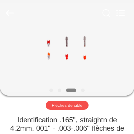
-
2026
Consistent
Arrows.
All
Rights
Reserved.
MAISON
DES
PRODUITS
AU
SUJET
DE
Flèches de cible
NOUS
Identification .165", straightn de
VISITE
4.2mm. 001" - .003-.006" flèches de