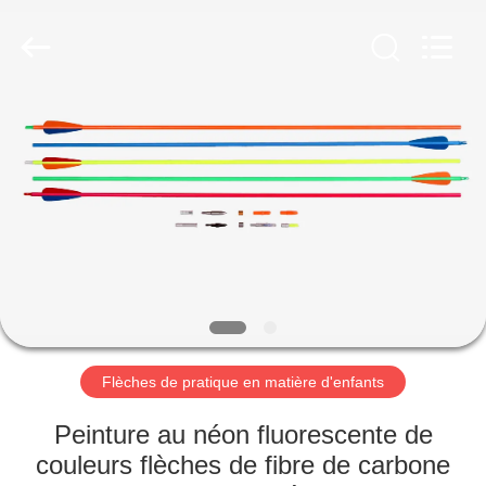
-
2026
Consistent
Arrows.
All
Rights
Reserved.
MAISON
DES
PRODUITS
AU
SUJET
DE
Flèches de pratique en matière d'enfants
NOUS
Peinture au néon fluorescente de
VISITE
couleurs flèches de fibre de carbone