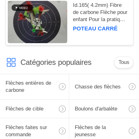
Id.165( 4.2mm) Fibre
de carbone Flèche pour
enfant Pour la pratique,
pour les jeunes
POTEAU CARRÉ
débutants
Catégories populaires
Tous
Flèches entières de
Chasse des flèches
carbone
Flèches de cible
Boulons d'arbalète
Flèches faites sur
Flèches de la
commande
jeunesse