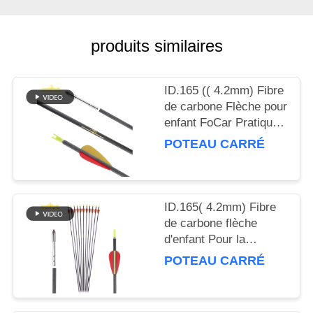
DU
SITE
produits similaires
POLITIQUE
ID.165 (( 4.2mm) Fibre
DE
de carbone Flèche pour
CONFIDENTIALITÉ
enfant FoCar Pratique,
Jeunesse pour
POTEAU CARRÉ
débutants Pratique
enfants cible Flèches
ID.165( 4.2mm) Fibre
de carbone flèche
d'enfant Pour la
pratique, la jeunesse
POTEAU CARRÉ
débutante pratique
flèches de cible de
carbone