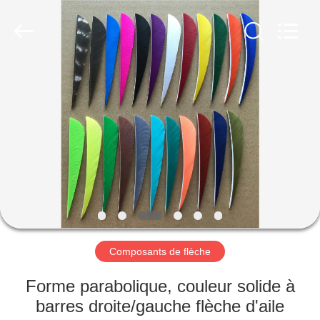
-
2026
Consistent
Arrows.
All
Rights
Reserved.
MAISON
DES
PRODUITS
AU
SUJET
DE
Composants de flèche
NOUS
Forme parabolique, couleur solide à
VISITE
barres droite/gauche flèche d'aile