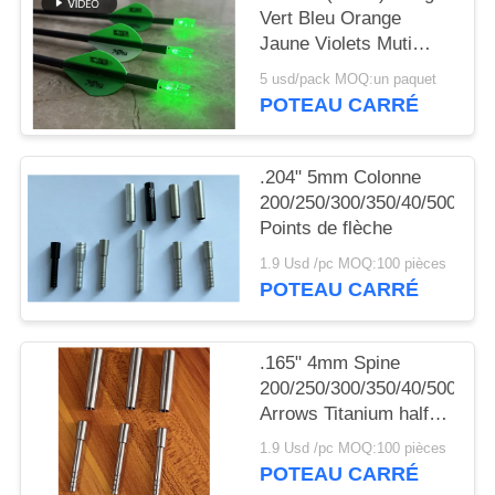
DU
Vert Bleu Orange
SITE
Jaune Violets Muti
Couleur flèche allumée
5 usd/pack MOQ:un paquet
Nocks avec bouton de
POTEAU CARRÉ
POLITIQUE
cuivre commutateur
DE
.204" 5mm Colonne
CONFIDENTIALITÉ
200/250/300/350/40/500
Points de flèche
1.9 Usd /pc MOQ:100 pièces
POTEAU CARRÉ
.165" 4mm Spine
200/250/300/350/40/500
Arrows Titanium half
out inserts and Collars
1.9 Usd /pc MOQ:100 pièces
Sleeve
POTEAU CARRÉ