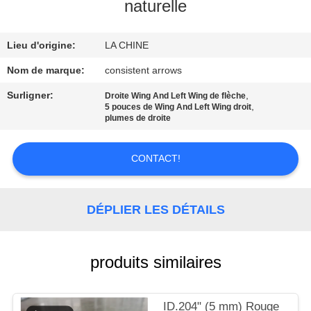
D'USINE
naturelle
Lieu d'origine:
LA CHINE
CONTRÔLE
DE
Nom de marque:
consistent arrows
QUALITÉ
Surligner:
,
Droite Wing And Left Wing de flèche
,
5 pouces de Wing And Left Wing droit
plumes de droite
CONTACTEZ-
NOUS
CONTACT!
DEMANDEZ
DÉPLIER LES DÉTAILS
UNE
CITATION
produits similaires
PLAN
ID.204" (5 mm) Rouge