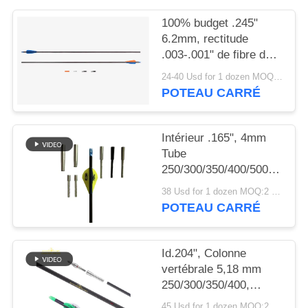
DU
100% budget .245"
SITE
6.2mm, rectitude
.003-.001" de fibre de
POLITIQUE
carbone
24-40 Usd for 1 dozen MOQ:2 douzaines
palettes/plumes de
POTEAU CARRÉ
DE
chasse de flèches de
CONFIDENTIALITÉ
l'épine
250/300/340/400/500
Intérieur .165", 4mm
Tube
250/300/350/400/500/600/80
.003"-.001" Flèches de
38 Usd for 1 dozen MOQ:2 douzaines
chasse légères de petit
POTEAU CARRÉ
diamètre Winfly
Id.204", Colonne
vertébrale 5,18 mm
250/300/350/400,
Rectitude .001-.003",
45 Usd for 1 dozen MOQ:2 douzaines