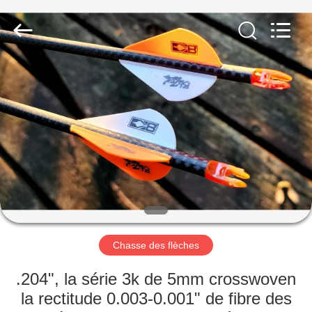
-
2026
Consistent
Arrows.
All
Rights
Reserved.
MAISON
DES
PRODUITS
AU
SUJET
DE
Chasse des flèches
NOUS
.204", la série 3k de 5mm crosswoven
VISITE
la rectitude 0.003-0.001" de fibre des