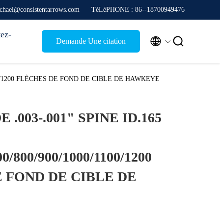
chael@consistentarrows.com
TéLéPHONE : 86--18700949476
ez-


Demande Une citation
/1100/1200 FLÈCHES DE FOND DE CIBLE DE HAWKEYE
.003-.001" SPINE ID.165
00/800/900/1000/1100/1200
 FOND DE CIBLE DE