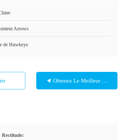
Chine
sistent Arrows
ie de Hawkeye
ter
Obtenez Le Meilleur Prix
Rectitude: