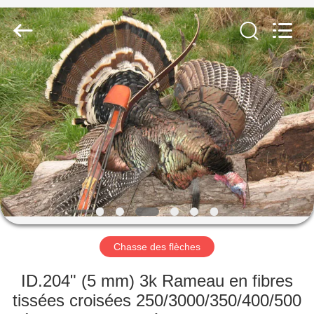
-
2026
Consistent
Arrows.
All
Rights
Reserved.
MAISON
DES
PRODUITS
AU
SUJET
DE
Chasse des flèches
NOUS
ID.204" (5 mm) 3k Rameau en fibres
VISITE
tissées croisées 250/3000/350/400/500