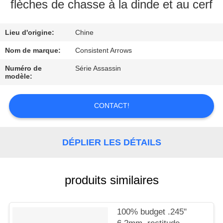
D'USINE
flèches de chasse à la dinde et au cerf
Lieu d'origine:
Chine
CONTRÔLE
DE
Nom de marque:
Consistent Arrows
QUALITÉ
Numéro de
Série Assassin
modèle:
CONTACTEZ-
CONTACT!
NOUS
DÉPLIER LES DÉTAILS
DEMANDEZ
UNE
produits similaires
CITATION
PLAN
100% budget .245"