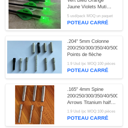
Vert Bleu Orange
DU
Jaune Violets Muti
SITE
Couleur flèche allumée
5 usd/pack MOQ:un paquet
Nocks avec bouton de
POTEAU CARRÉ
cuivre commutateur
POLITIQUE
DE
.204" 5mm Colonne
200/250/300/350/40/500
CONFIDENTIALITÉ
Points de flèche
1.9 Usd /pc MOQ:100 pièces
POTEAU CARRÉ
.165" 4mm Spine
200/250/300/350/40/500
Arrows Titanium half
out inserts and Collars
1.9 Usd /pc MOQ:100 pièces
Sleeve
POTEAU CARRÉ