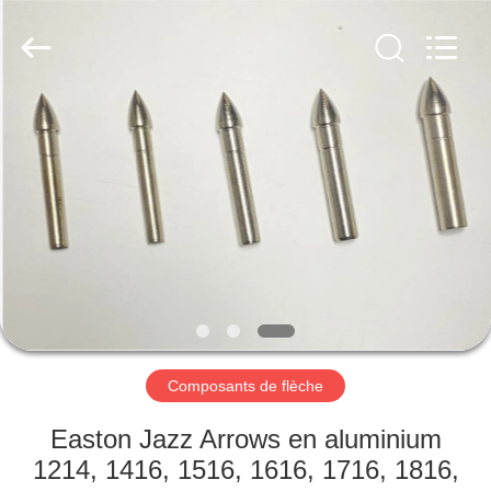
-
2026
Consistent
Arrows.
All
Rights
Reserved.
MAISON
DES
PRODUITS
AU
SUJET
DE
Composants de flèche
NOUS
Easton Jazz Arrows en aluminium
VISITE
1214, 1416, 1516, 1616, 1716, 1816,