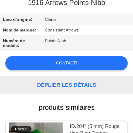
D'USINE
1916 Arrows Points Nibb
Lieu d'origine:
Chine
CONTRÔLE
DE
Nom de marque:
Consistent Arrows
QUALITÉ
Numéro de
Points Nibb
modèle:
CONTACTEZ-
CONTACT!
NOUS
DÉPLIER LES DÉTAILS
DEMANDEZ
UNE
produits similaires
CITATION
PLAN
ID.204" (5 mm) Rouge