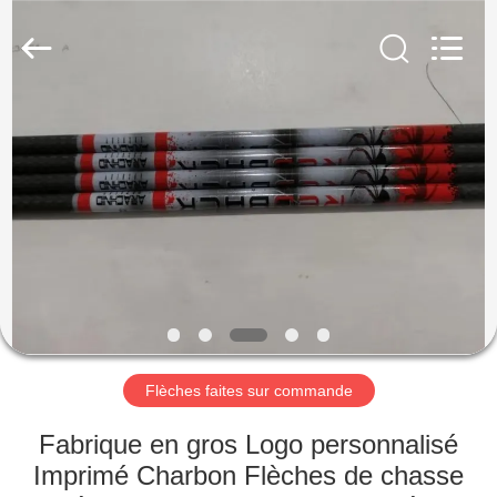
-
2026
Consistent
Arrows.
All
Rights
Reserved.
MAISON
DES
PRODUITS
AU
SUJET
DE
Flèches faites sur commande
NOUS
Fabrique en gros Logo personnalisé
VISITE
Imprimé Charbon Flèches de chasse