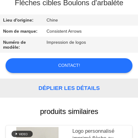
D'USINE
Flèches cibles Boulons d'arbalète
Lieu d'origine:
Chine
CONTRÔLE
DE
Nom de marque:
Consistent Arrows
QUALITÉ
Numéro de
Impression de logos
modèle:
CONTACTEZ-
CONTACT!
NOUS
DÉPLIER LES DÉTAILS
DEMANDEZ
UNE
produits similaires
CITATION
PLAN
Logo personnalisé