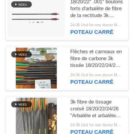
18/20/22" .001" boulons
DU
forts d'arbalète de fibre
SITE
de la rectitude 3k
CrossWoven
24-36 Usd for one dozen MOQ:2 douzaines
POLITIQUE
POTEAU CARRÉ
DE
CONFIDENTIALITÉ
Flèches et carreaux en
fibre de carbone 3k
tissée 18/20/22/24/26"
Airbow et Arbalète,
24-36 Usd for one dozen MOQ:2 douzaines
rectitude .003-.001"
POTEAU CARRÉ
3k fibre de tissage
croisé 18/20/22/24/26
"Arbalète et arbalète
droiture.003-.001"
24-36 Usd for one dozen MOQ:2 douzaines
flèches et arbalètes
POTEAU CARRÉ