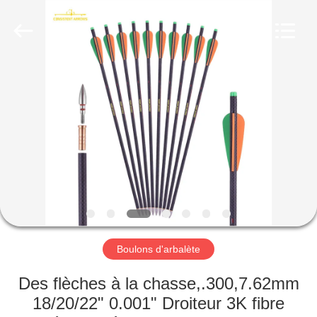
-
2026
Consistent
Arrows.
All
Rights
Reserved.
MAISON
DES
PRODUITS
AU
SUJET
DE
Boulons d'arbalète
NOUS
Des flèches à la chasse,.300,7.62mm
VISITE
18/20/22" 0.001" Droiteur 3K fibre