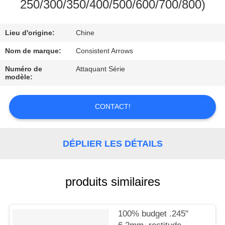
D'USINE
250/300/350/400/500/600/700/800)
Lieu d'origine:
Chine
CONTRÔLE
DE
Nom de marque:
Consistent Arrows
QUALITÉ
Numéro de
Attaquant Série
modèle:
CONTACTEZ-
CONTACT!
NOUS
DÉPLIER LES DÉTAILS
DEMANDEZ
UNE
produits similaires
CITATION
PLAN
100% budget .245"