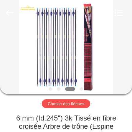
-
2026
Consistent
Arrows.
All
Rights
Reserved.
MAISON
DES
PRODUITS
AU
SUJET
DE
Chasse des flèches
NOUS
6 mm (Id.245") 3k Tissé en fibre
VISITE
croisée Arbre de trône (Espine