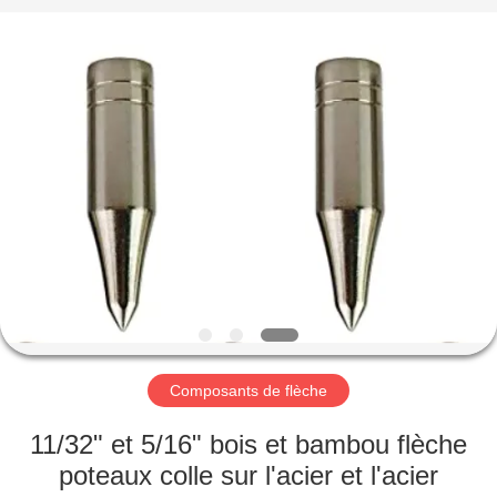
-
2026
Consistent
Arrows.
All
Rights
Reserved.
MAISON
DES
PRODUITS
AU
SUJET
DE
Composants de flèche
NOUS
11/32" et 5/16" bois et bambou flèche
VISITE
poteaux colle sur l'acier et l'acier