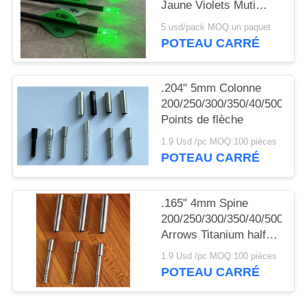
DU
Jaune Violets Muti
Couleur flèche allumée
SITE
5 usd/pack MOQ:un paquet
Nocks avec bouton de
POTEAU CARRÉ
cuivre commutateur
POLITIQUE
.204" 5mm Colonne
DE
200/250/300/350/40/500
CONFIDENTIALITÉ
Points de flèche
1.9 Usd /pc MOQ:100 pièces
POTEAU CARRÉ
.165" 4mm Spine
200/250/300/350/40/500
Arrows Titanium half
out inserts and Collars
1.9 Usd /pc MOQ:100 pièces
Sleeve
POTEAU CARRÉ