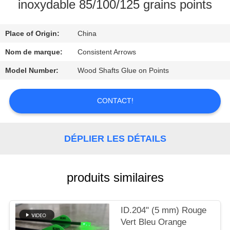
D'USINE
inoxydable 85/100/125 grains points
Place of Origin:
China
CONTRÔLE
DE
Nom de marque:
Consistent Arrows
QUALITÉ
Model Number:
Wood Shafts Glue on Points
CONTACTEZ-
CONTACT!
NOUS
DÉPLIER LES DÉTAILS
DEMANDEZ
UNE
produits similaires
CITATION
ID.204" (5 mm) Rouge
PLAN
Vert Bleu Orange