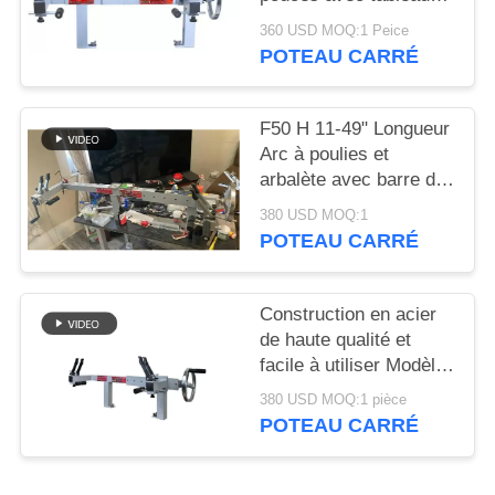
DU
de traction
360 USD MOQ:1 Peice
SITE
POTEAU CARRÉ
POLITIQUE
F50 H 11-49" Longueur
DE
Arc à poulies et
arbalète avec barre de
CONFIDENTIALITÉ
traction Construction
380 USD MOQ:1
en acier
POTEAU CARRÉ
Construction en acier
de haute qualité et
facile à utiliser Modèle
F50H Durabilité de 11"
380 USD MOQ:1 pièce
à 49"
POTEAU CARRÉ