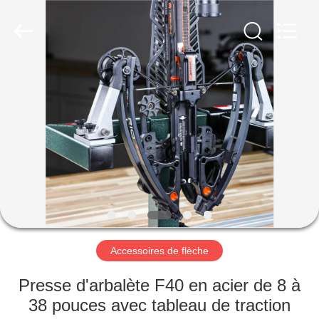
-
2026
Consistent
Arrows.
All
Rights
Reserved.
MAISON
DES
PRODUITS
AU
SUJET
DE
Accessoires de flèche
NOUS
Presse d'arbalète F40 en acier de 8 à
VISITE
38 pouces avec tableau de traction