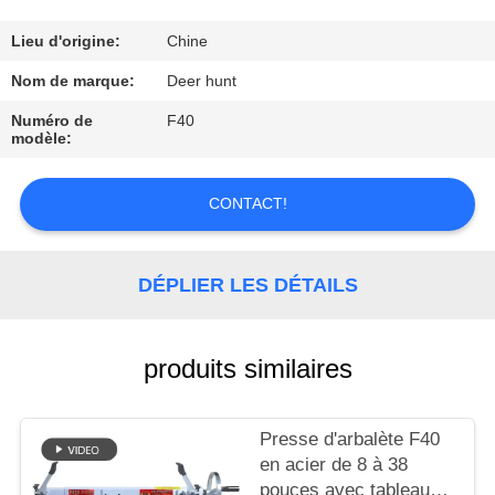
D'USINE
Lieu d'origine:
Chine
CONTRÔLE
Nom de marque:
Deer hunt
DE
Numéro de
F40
modèle:
QUALITÉ
CONTACT!
CONTACTEZ-
NOUS
DÉPLIER LES DÉTAILS
DEMANDEZ
UNE
produits similaires
CITATION
Presse d'arbalète F40
en acier de 8 à 38
PLAN
pouces avec tableau