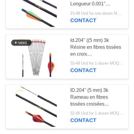
DU
Longueur 0.001"
Droiteur 3k Boulons en
SITE
23-48 Usd for one dozen MOQ:2 douzaines
fibre de bois tissé croisé
CONTACT
11
Flèches de chasse
Flèches faites sur
POLITIQUE
DE
Id.204" ((5 mm) 3k
commande
Résine en fibres tissées
CONFIDENTIALITÉ
en croix
250/3000/350/400/500
32-48 Usd for 1 dozen MOQ:2 douzaines
Turquie et cerfs Saison
CONTACT
de chasse
14
ID.204" (5 mm) 3k
Flèches de la
Rameau en fibres
tissées croisées
jeunesse
250/3000/350/400/500
32-48 Usd for 1 dozen MOQ:2 douzaines
flèches de chasse à la
CONTACT
dinde et au cerf