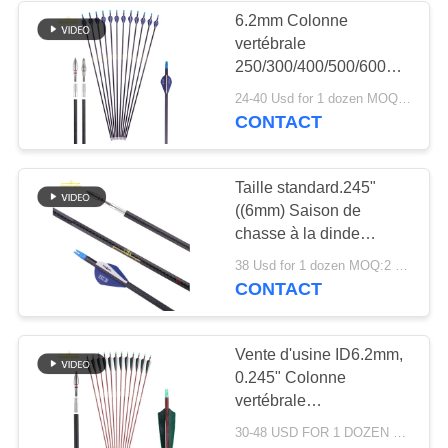
6.2mm Colonne
vertébrale
13
250/300/400/500/600
Flèches de pratique
Flèches de chasse
24-40 Usd for 1 dozen MOQ:2 douzaines
budgétaires.003"
CONTACT
en matière d'enfants
Fréquence ou flèches de
frappe plus droites
Taille standard.245"
((6mm) Saison de
chasse à la dinde
Colonne vertébrale
69
38 Usd for 1 dozen MOQ:2 douzaines
250/300/350/400/500/600
CONTACT
Composants de
Arcs de chasse
composés
flèche
Vente d'usine ID6.2mm,
0.245" Colonne
vertébrale
300/340/400/500/600 Tir
30-48 USD FOR 1 DOZEN MOQ:12pcs, une douzaine
à l'arc Fibre de carbone