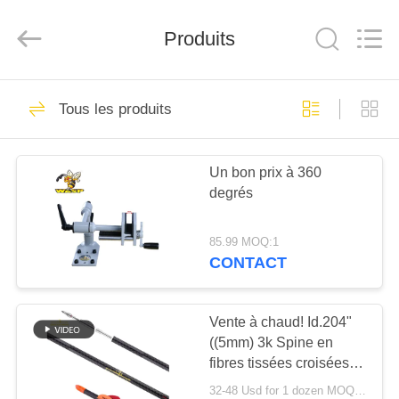
-
2026
Consistent
Produits
Arrows.
All
Rights
Reserved.
MAISON
27
Tous les produits
Flèches entières de
DES
carbone
Un bon prix à 360
PRODUITS
degrés
AU
85.99 MOQ:1
SUJET
CONTACT
91
DE
NOUS
Vente à chaud! Id.204"
Chasse des flèches
((5mm) 3k Spine en
fibres tissées croisées
VISITE
250/3000/350/400/500
32-48 Usd for 1 dozen MOQ:2 douzaines