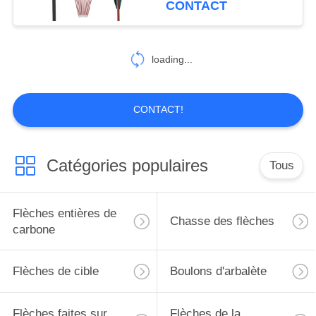
CONTACT
pur avec motif de grain
1
de bois Arcs
Flèches en
traditionnels de chasse
loading...
aluminium
CONTACT!
Catégories populaires
Tous
2
Catalogue de flèche
Flèches entières de
Chasse des flèches
carbone
Flèches de cible
Boulons d'arbalète
Flèches faites sur
Flèches de la