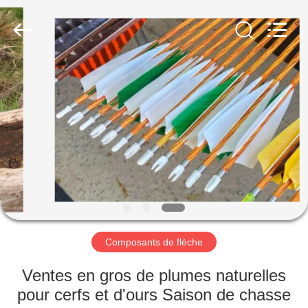
-
2026
Consistent
Arrows.
All
Rights
Reserved.
MAISON
DES
PRODUITS
AU
SUJET
DE
Composants de flèche
NOUS
Ventes en gros de plumes naturelles
VISITE
pour cerfs et d'ours Saison de chasse