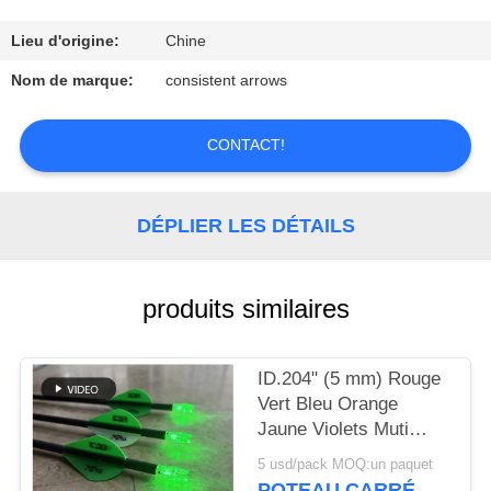
D'USINE
Lieu d'origine:
Chine
CONTRÔLE
Nom de marque:
consistent arrows
DE
QUALITÉ
CONTACT!
CONTACTEZ-
DÉPLIER LES DÉTAILS
NOUS
produits similaires
DEMANDEZ
UNE
ID.204" (5 mm) Rouge
CITATION
Vert Bleu Orange
Jaune Violets Muti
Couleur flèche allumée
PLAN
5 usd/pack MOQ:un paquet
Nocks avec bouton de
POTEAU CARRÉ