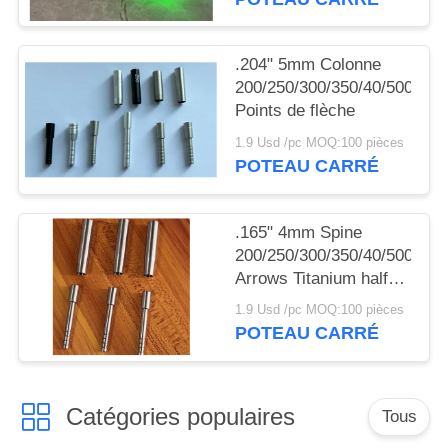
DU
cuivre commutateur
SITE
.204" 5mm Colonne
200/250/300/350/40/500
POLITIQUE
Points de flèche
DE
1.9 Usd /pc MOQ:100 pièces
POTEAU CARRÉ
CONFIDENTIALITÉ
.165" 4mm Spine
200/250/300/350/40/500
Arrows Titanium half
out inserts and Collars
1.9 Usd /pc MOQ:100 pièces
Sleeve
POTEAU CARRÉ
Catégories populaires
Tous