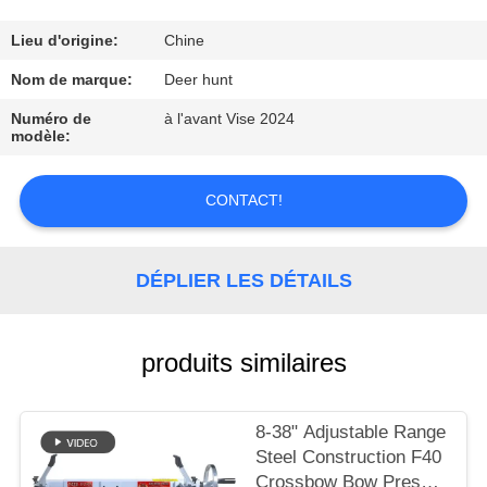
D'USINE
Lieu d'origine:
Chine
CONTRÔLE
Nom de marque:
Deer hunt
DE
Numéro de
à l'avant Vise 2024
modèle:
QUALITÉ
CONTACT!
CONTACTEZ-
NOUS
DÉPLIER LES DÉTAILS
DEMANDEZ
UNE
produits similaires
CITATION
8-38" Adjustable Range
Steel Construction F40
PLAN
Crossbow Bow Press