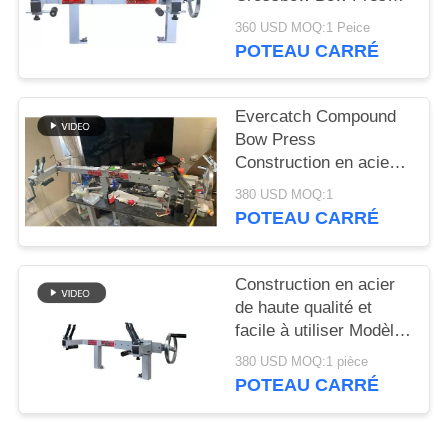
DU
with Draw Board
360 USD MOQ:1 Peice
SITE
POTEAU CARRÉ
POLITIQUE
Evercatch Compound
DE
Bow Press
Construction en acier
CONFIDENTIALITÉ
F50 h 12-46 " Bow
380 USD MOQ:1
Press avec barre de
POTEAU CARRÉ
dessin
Construction en acier
de haute qualité et
facile à utiliser Modèle
F50H Durabilité de 11"
380 USD MOQ:1 pièce
à 49"
POTEAU CARRÉ