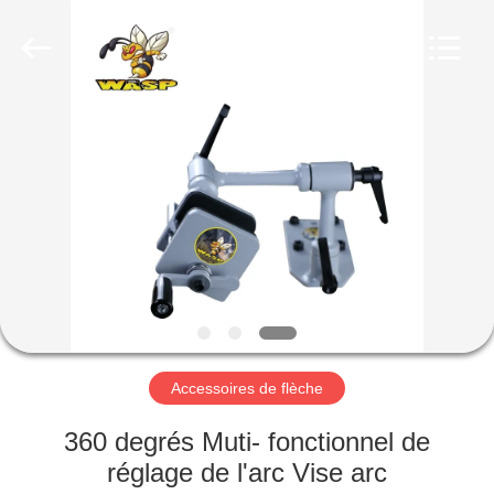
-
2026
Consistent
Arrows.
All
Rights
Reserved.
MAISON
DES
PRODUITS
AU
SUJET
DE
Accessoires de flèche
NOUS
360 degrés Muti- fonctionnel de
VISITE
réglage de l'arc Vise arc