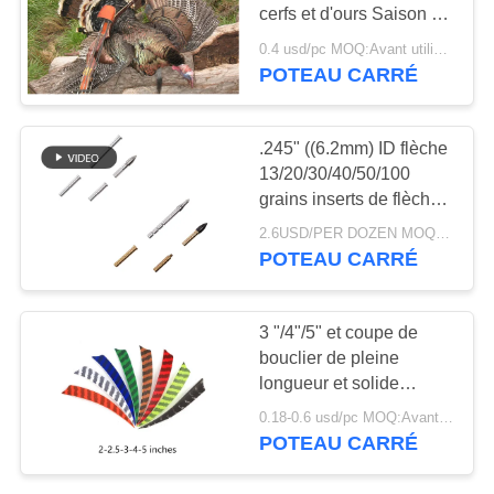
DU
cerfs et d'ours Saison de
chasse
SITE
0.4 usd/pc MOQ:Avant utilisation, veuillez vérifier que le produit est en bon état. Ne pas utiliser s'il y a de
POTEAU CARRÉ
14
Flèches de la
POLITIQUE
DE
.245" ((6.2mm) ID flèche
jeunesse
13/20/30/40/50/100
CONFIDENTIALITÉ
grains inserts de flèche
en aluminium et cuivre,
2.6USD/PER DOZEN MOQ:Avant utilisation, veuillez vérifier que le produit est en bon état. Ne pas utiliser s'il y a de
poids de la flèche
POTEAU CARRÉ
13
3 "/4"/5" et coupe de
Flèches de pratique
bouclier de pleine
longueur et solide
en matière d'enfants
parabolique et barré
0.18-0.6 usd/pc MOQ:Avant utilisation, veuillez vérifier que le produit est en bon état. Ne pas utiliser s'il y a de
gauche et droite aile
POTEAU CARRÉ
naturelle flèche plume
de dinde