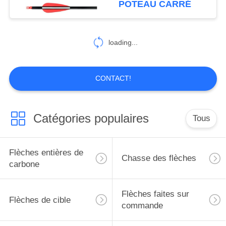
POTEAU CARRÉ
de flèche
2
loading...
Catalogue de flèche
CONTACT!
Catégories populaires
Tous
27
Accessoires de
Flèches entières de
Chasse des flèches
flèche
carbone
Flèches faites sur
Flèches de cible
commande